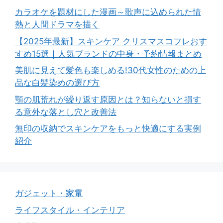
カラオケを題材にした漫画～歌声に込められた情
熱と人間ドラマを描く
【2025年最新】スキンケア クリスマスコフレおす
すめ15選｜人気ブランドの中身・予約情報まとめ
美肌に見えて髪色も楽しめる!30代女性のための上
品な白髪染めの選び方
顎の肌荒れが繰り返す原因とは？知らないと損す
る意外な落とし穴と改善法
無印の収納でスキンケアをもっと快適にする実例
紹介
ガジェット・家電
ライフスタイル・インテリア