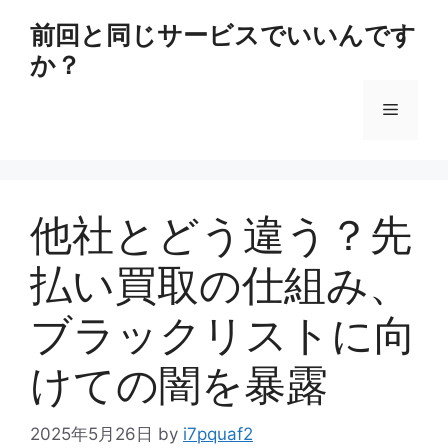
コ
前回と同じサービスでいいんです
ン
か？
テ
ン
メ
ツ
へ
ス
ニ
キ
ッ
他社とどう違う？先
ュ
プ
払い買取の仕組み、
ー
ブラックリストに向
けての闇を暴露
2025年5月26日
by
i7pquaf2