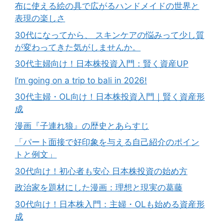
布に使える絵の具で広がるハンドメイドの世界と
表現の楽しさ
30代になってから、 スキンケアの悩みって少し質
が変わってきた気がしませんか。
30代主婦向け！日本株投資入門：賢く資産UP
I’m going on a trip to bali in 2026!
30代主婦・OL向け！日本株投資入門｜賢く資産形
成
漫画『子連れ狼』の歴史とあらすじ
「パート面接で好印象を与える自己紹介のポイン
トと例文」
30代向け！初心者も安心 日本株投資の始め方
政治家を題材にした漫画：理想と現実の葛藤
30代向け！日本株入門：主婦・OLも始める資産形
成