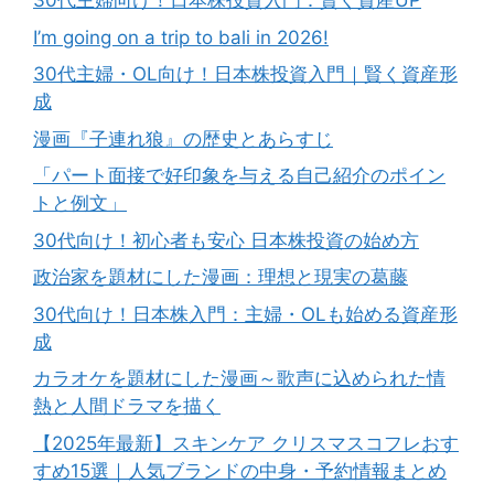
30代主婦向け！日本株投資入門：賢く資産UP
I’m going on a trip to bali in 2026!
30代主婦・OL向け！日本株投資入門｜賢く資産形
成
漫画『子連れ狼』の歴史とあらすじ
「パート面接で好印象を与える自己紹介のポイン
トと例文」
30代向け！初心者も安心 日本株投資の始め方
政治家を題材にした漫画：理想と現実の葛藤
30代向け！日本株入門：主婦・OLも始める資産形
成
カラオケを題材にした漫画～歌声に込められた情
熱と人間ドラマを描く
【2025年最新】スキンケア クリスマスコフレおす
すめ15選｜人気ブランドの中身・予約情報まとめ