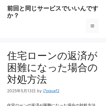
コ
前回と同じサービスでいいんです
ン
か？
テ
ン
メ
ツ
へ
ス
ニ
キ
ッ
住宅ローンの返済が
ュ
プ
困難になった場合の
ー
対処方法
2025年5月13日
by
i7pquaf2
住宅ローンの返済が困難になった場合の対処方法