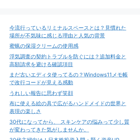
今流行っているリミナルスペースとは？見慣れた
場所が不気味に感じる理由と人気の背景
蜜蝋の保湿クリームの使用感
浮気調査の契約トラブルを防ぐには？追加料金と
高額請求を避ける確認項目
まだ古いエディタ使ってるの？Windows11メモ帳
で改行コードが見える感動
うれしい報告に思わず笑顔
布に使える絵の具で広がるハンドメイドの世界と
表現の楽しさ
30代になってから、 スキンケアの悩みって少し質
が変わってきた気がしませんか。