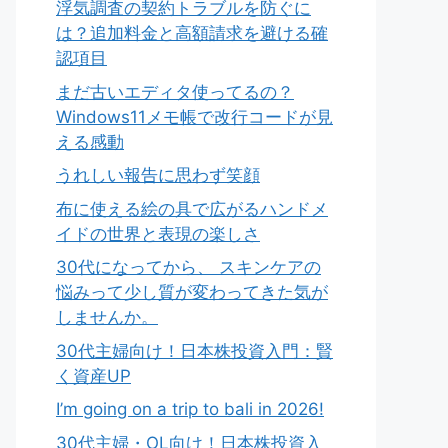
浮気調査の契約トラブルを防ぐに
は？追加料金と高額請求を避ける確
認項目
まだ古いエディタ使ってるの？
Windows11メモ帳で改行コードが見
える感動
うれしい報告に思わず笑顔
布に使える絵の具で広がるハンドメ
イドの世界と表現の楽しさ
30代になってから、 スキンケアの
悩みって少し質が変わってきた気が
しませんか。
30代主婦向け！日本株投資入門：賢
く資産UP
I’m going on a trip to bali in 2026!
30代主婦・OL向け！日本株投資入