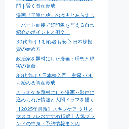
門｜賢く資産形成
漫画『子連れ狼』の歴史とあらすじ
「パート面接で好印象を与える自己
紹介のポイントと例文」
30代向け！初心者も安心 日本株投
資の始め方
政治家を題材にした漫画：理想と現
実の葛藤
30代向け！日本株入門：主婦・OL
も始める資産形成
カラオケを題材にした漫画～歌声に
込められた情熱と人間ドラマを描く
【2025年最新】スキンケア クリス
マスコフレおすすめ15選｜人気ブラ
ンドの中身・予約情報まとめ