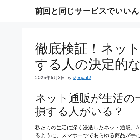
コ
前回と同じサービスでいいん
ン
テ
ン
ツ
へ
徹底検証！ネッ
ス
キ
する人の決定的
ッ
プ
2025年5月3日
by
i7pquaf2
ネット通販が生活の
損する人がいる？
私たちの生活に深く浸透したネット通販。Ama
るように、スマホ一つであらゆる商品が手