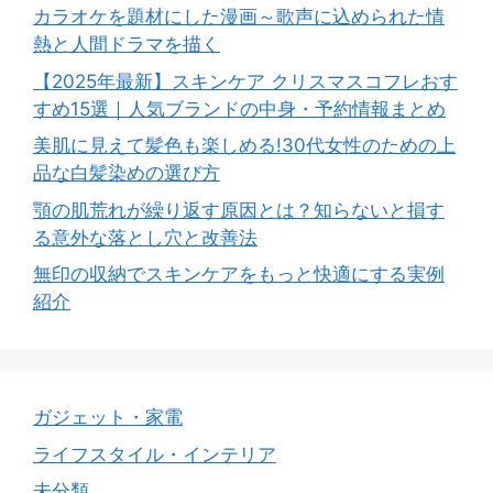
カラオケを題材にした漫画～歌声に込められた情
熱と人間ドラマを描く
【2025年最新】スキンケア クリスマスコフレおす
すめ15選｜人気ブランドの中身・予約情報まとめ
美肌に見えて髪色も楽しめる!30代女性のための上
品な白髪染めの選び方
顎の肌荒れが繰り返す原因とは？知らないと損す
る意外な落とし穴と改善法
無印の収納でスキンケアをもっと快適にする実例
紹介
ガジェット・家電
ライフスタイル・インテリア
未分類