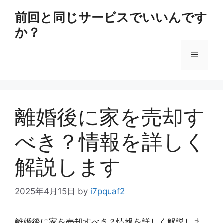
コ
前回と同じサービスでいいんです
ン
か？
テ
ン
メ
ツ
へ
ス
ニ
キ
ッ
離婚後に家を売却す
ュ
プ
べき？情報を詳しく
ー
解説します
2025年4月15日
by
i7pquaf2
離婚後に家を売却すべき？情報を詳しく解説しま