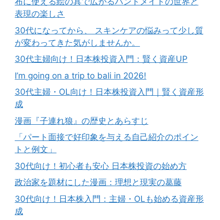
布に使える絵の具で広がるハンドメイドの世界と
表現の楽しさ
30代になってから、 スキンケアの悩みって少し質
が変わってきた気がしませんか。
30代主婦向け！日本株投資入門：賢く資産UP
I’m going on a trip to bali in 2026!
30代主婦・OL向け！日本株投資入門｜賢く資産形
成
漫画『子連れ狼』の歴史とあらすじ
「パート面接で好印象を与える自己紹介のポイン
トと例文」
30代向け！初心者も安心 日本株投資の始め方
政治家を題材にした漫画：理想と現実の葛藤
30代向け！日本株入門：主婦・OLも始める資産形
成