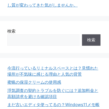
リ
し質が変わってきた気がしませんか。
ー
検索
検索
今流行っているリミナルスペースとは？見慣れた
場所が不気味に感じる理由と人気の背景
蜜蝋の保湿クリームの使用感
浮気調査の契約トラブルを防ぐには？追加料金と
高額請求を避ける確認項目
まだ古いエディタ使ってるの？Windows11メモ帳