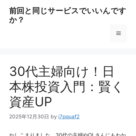
コ
前回と同じサービスでいいんです
ン
か？
テ
ン
メ
ツ
へ
ス
ニ
キ
ッ
30代主婦向け！日
ュ
プ
本株投資入門：賢く
ー
資産UP
2025年12月30日
by
i7pquaf2
かしこまりました。30代の主婦やOLさんにもわか