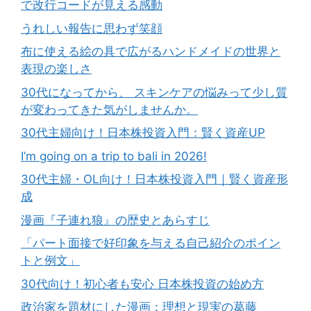
で改行コードが見える感動
うれしい報告に思わず笑顔
布に使える絵の具で広がるハンドメイドの世界と
表現の楽しさ
30代になってから、 スキンケアの悩みって少し質
が変わってきた気がしませんか。
30代主婦向け！日本株投資入門：賢く資産UP
I’m going on a trip to bali in 2026!
30代主婦・OL向け！日本株投資入門｜賢く資産形
成
漫画『子連れ狼』の歴史とあらすじ
「パート面接で好印象を与える自己紹介のポイン
トと例文」
30代向け！初心者も安心 日本株投資の始め方
政治家を題材にした漫画：理想と現実の葛藤