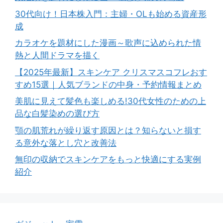
30代向け！日本株入門：主婦・OLも始める資産形
成
カラオケを題材にした漫画～歌声に込められた情
熱と人間ドラマを描く
【2025年最新】スキンケア クリスマスコフレおす
すめ15選｜人気ブランドの中身・予約情報まとめ
美肌に見えて髪色も楽しめる!30代女性のための上
品な白髪染めの選び方
顎の肌荒れが繰り返す原因とは？知らないと損す
る意外な落とし穴と改善法
無印の収納でスキンケアをもっと快適にする実例
紹介