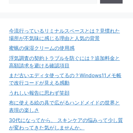
今流行っているリミナルスペースとは？見慣れた
場所が不気味に感じる理由と人気の背景
蜜蝋の保湿クリームの使用感
浮気調査の契約トラブルを防ぐには？追加料金と
高額請求を避ける確認項目
まだ古いエディタ使ってるの？Windows11メモ帳
で改行コードが見える感動
うれしい報告に思わず笑顔
布に使える絵の具で広がるハンドメイドの世界と
表現の楽しさ
30代になってから、 スキンケアの悩みって少し質
が変わってきた気がしませんか。