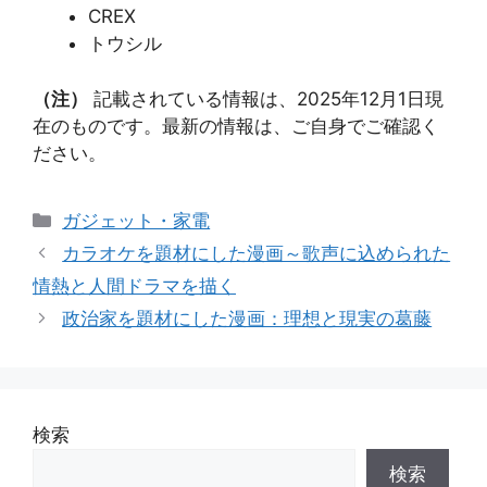
CREX
トウシル
（注）
記載されている情報は、2025年12月1日現
在のものです。最新の情報は、ご自身でご確認く
ださい。
カ
ガジェット・家電
テ
カラオケを題材にした漫画～歌声に込められた
ゴ
情熱と人間ドラマを描く
リ
政治家を題材にした漫画：理想と現実の葛藤
ー
検索
検索