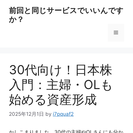
コ
前回と同じサービスでいいんです
ン
か？
テ
ン
メ
ツ
へ
ス
ニ
キ
ッ
30代向け！日本株
ュ
プ
入門：主婦・OLも
ー
始める資産形成
2025年12月1日
by
i7pquaf2
かしこまりました。30代の主婦やOLさんにも分か