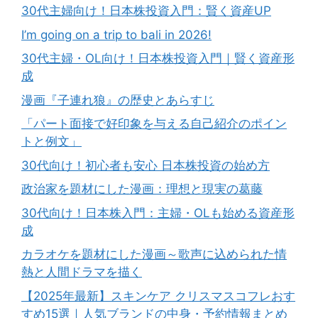
30代主婦向け！日本株投資入門：賢く資産UP
I’m going on a trip to bali in 2026!
30代主婦・OL向け！日本株投資入門｜賢く資産形
成
漫画『子連れ狼』の歴史とあらすじ
「パート面接で好印象を与える自己紹介のポイン
トと例文」
30代向け！初心者も安心 日本株投資の始め方
政治家を題材にした漫画：理想と現実の葛藤
30代向け！日本株入門：主婦・OLも始める資産形
成
カラオケを題材にした漫画～歌声に込められた情
熱と人間ドラマを描く
【2025年最新】スキンケア クリスマスコフレおす
すめ15選｜人気ブランドの中身・予約情報まとめ